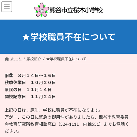
コ
ナ
ン
ビ
テ
ゲ
ン
ー
ツ
シ
へ
ョ
★学校職員不在について
ス
ン
キ
に
ッ
移
プ
動
ホーム
学校紹介
★学校職員不在について
旧盆 ８月１４日～１６日
秋季休業日 １０月２０日
県民の日 １１月１４日
開校記念日 １１月２４日
上記の日は、原則、学校に職員が不在になります。
万が一、この日に緊急の御用件がありましたら、熊谷市教育委員
会教育研究所教育相談窓口（524-1111 内線551）までお電話く
ださい。