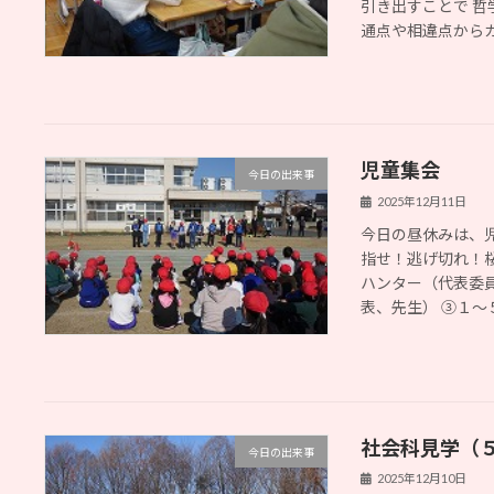
引き出すことで 哲
通点や相違点からカテ
児童集会
今日の出来事
2025年12月11日
今日の昼休みは、
指せ！逃げ切れ！
ハンター（代表委
表、先生） ③１～５年
社会科見学（
今日の出来事
2025年12月10日