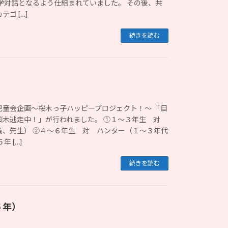
学対話となるよう仕組まれていました。 その後、共
ゴ […]
続きを読む
児童会企画～桜木っ子ハッピープロジェクト！～ 「目
桜木逃走中！」が行われました。 ①１～３年生 対
員、先生） ②４～６年生 対 ハンター（１～３年代
 […]
続きを読む
５年）