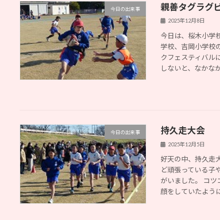
親善タグラグ
今日の出来事
2025年12月8日
今日は、桜木小学
学校、吉岡小学校
クフェスティバル
しないと、なかなか他
持久走大会
今日の出来事
2025年12月5日
好天の中、持久走
ど頑張っている子
がいました。 コツ
顔をしていたように思