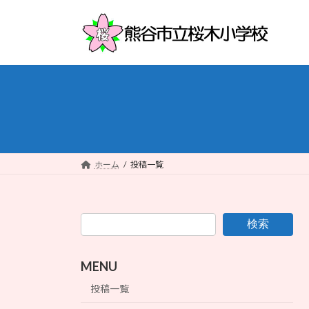
コ
ナ
ン
ビ
テ
ゲ
ン
ー
ツ
シ
へ
ョ
ス
ン
キ
に
ッ
移
プ
動
ホーム
投稿一覧
検索
MENU
投稿一覧