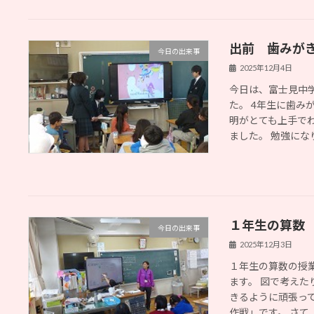
出前 歯みが
今日の出来事
2025年12月4日
今日は、富士見中
た。 4年生に歯み
明がとても上手で
ました。 勉強になり 
１年生の算数
今日の出来事
2025年12月3日
１年生の算数の授
ます。 図で考えた
きるように頑張っ
作戦」です。 さて、 