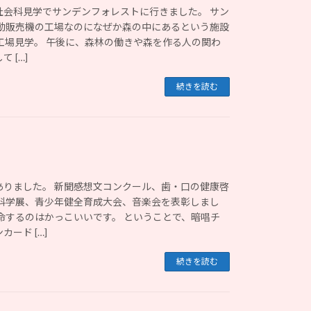
社会科見学でサンデンフォレストに行きました。 サン
自動販売機の工場なのになぜか森の中にあるという施設
工場見学。 午後に、森林の働きや森を作る人の関わ
 […]
続きを読む
ありました。 新聞感想文コンクール、歯・口の健康啓
 科学展、青少年健全育成大会、音楽会を表彰しまし
命するのはかっこいいです。 ということで、暗唱チ
ード […]
続きを読む