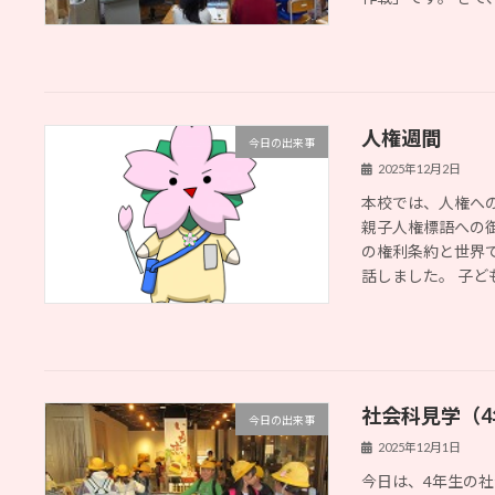
人権週間
今日の出来事
2025年12月2日
本校では、人権へ
親子人権標語への
の権利条約と世界
話しました。 子ども向
社会科見学（4
今日の出来事
2025年12月1日
今日は、4年生の