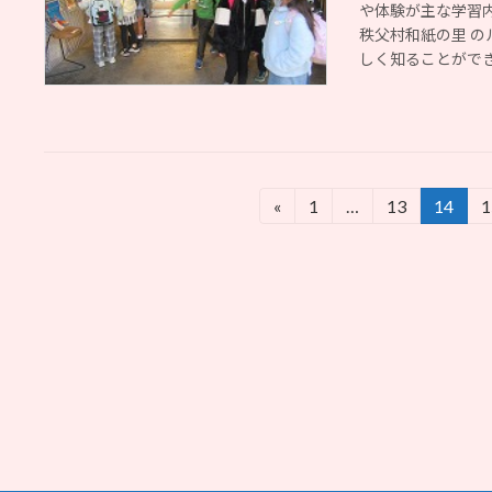
や体験が主な学習
秩父村和紙の里 の
しく知ることができま
投
«
1
…
13
14
1
固
固
固
定
定
定
稿
ペ
ペ
ペ
の
ー
ー
ー
ジ
ジ
ジ
ペ
ー
ジ
送