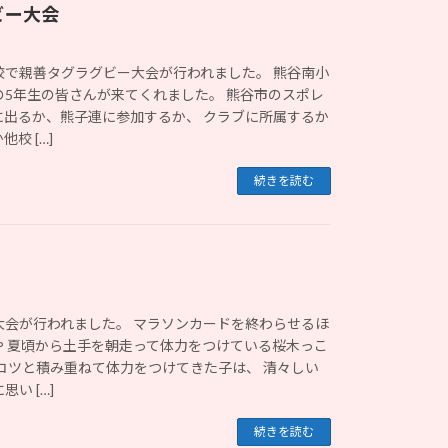
ビー大会
校で親善タグラグビー大会が行われました。 熊谷南小
の5年生の皆さんが来てくれました。 熊谷市のスポレ
に出るか、熊子連に参加するか、 クラブに所属するか
校 […]
続きを読む
大会が行われました。 マラソンカードを終わらせるほ
や 夏頃から土手を朝走って体力をつけている桜木っこ
コツと積み重ねて体力をつけてきた子は、 清々しい
い […]
続きを読む