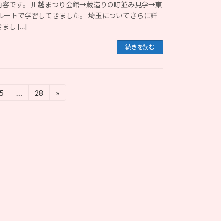
内容です。 川越まつり会館→蔵造りの町並み見学→東
ルートで学習してきました。 埼玉についてさらに詳
し […]
続きを読む
5
…
28
»
固
固
定
定
ペ
ペ
ー
ー
ジ
ジ