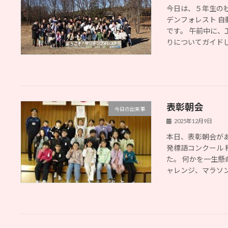
今日は、５年生の
デンフォレスト 
です。 午前中に、
りについてガイドして
表彰朝会
今日の出来事
2025年12月9日
本日、表彰朝会が
発標語コンクール
た。 何かを一生懸
ャレンジ、マラソンカ